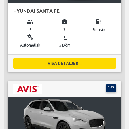
HYUNDAI SANTA FE
group
business_center
local_gas_station
5
3
Bensin
miscellaneous_services
login
Automatisk
5 Dörr
VISA DETALJER...
SUV