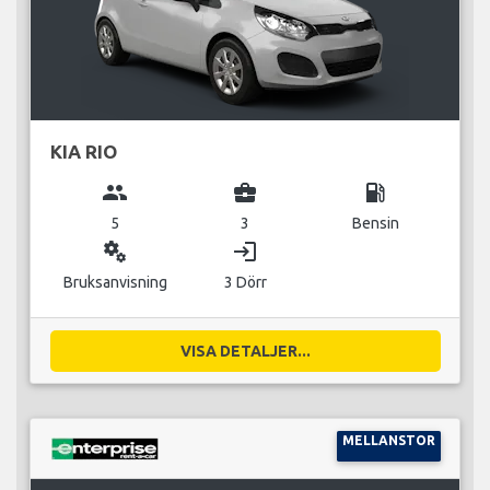
KIA RIO
group
business_center
local_gas_station
5
3
Bensin
miscellaneous_services
login
Bruksanvisning
3 Dörr
VISA DETALJER...
MELLANSTOR