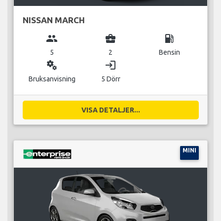
NISSAN MARCH
group
business_center
local_gas_station
5
2
Bensin
miscellaneous_services
login
Bruksanvisning
5 Dörr
VISA DETALJER...
MINI