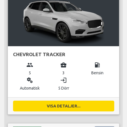
CHEVROLET TRACKER
group
business_center
local_gas_station
5
3
Bensin
miscellaneous_services
login
Automatisk
5 Dörr
VISA DETALJER...