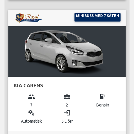
MINIBUSS MED 7 SÄTEN
KIA CARENS
group
business_center
local_gas_station
7
2
Bensin
miscellaneous_services
login
Automatisk
5 Dörr