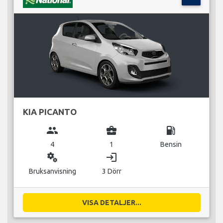
KIA PICANTO
group
business_center
local_gas_station
4
1
Bensin
miscellaneous_services
login
Bruksanvisning
3 Dörr
VISA DETALJER...