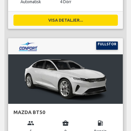
Automatisk
4 Dörr
VISA DETALJER...
FULLSTOR
MAZDA BT50
group
business_center
local_gas_station