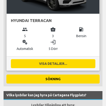
HYUNDAI TERRACAN
group
business_center
local_gas_station
5
3
Bensin
miscellaneous_services
login
Automatisk
5 Dörr
VISA DETALJER...
SÖKNING
Vilka lyxbilar kan jag hyra på Cartagena Flygplats?
Lyxbilar tillgänliga att hyra: