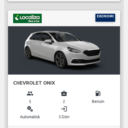
EKONOMI
CHEVROLET ONIX
group
business_center
local_gas_station
5
2
Bensin
miscellaneous_services
login
Automatisk
5 Dörr