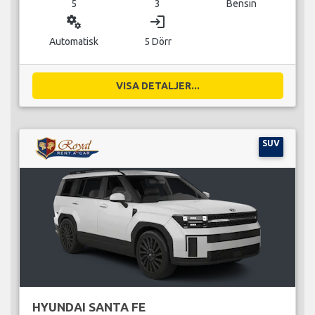
5
3
Bensin
miscellaneous_services
login
Automatisk
5 Dörr
VISA DETALJER...
SUV
HYUNDAI SANTA FE