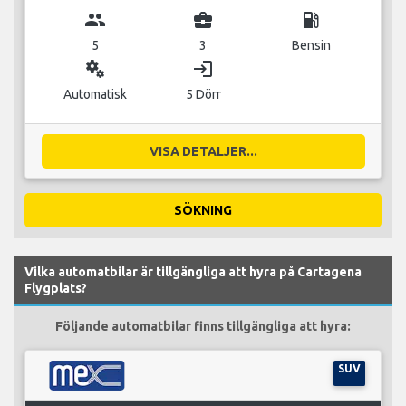
group
business_center
local_gas_station
5
3
Bensin
miscellaneous_services
login
Automatisk
5 Dörr
VISA DETALJER...
SÖKNING
Vilka automatbilar är tillgängliga att hyra på Cartagena
Flygplats?
Följande automatbilar finns tillgängliga att hyra:
SUV