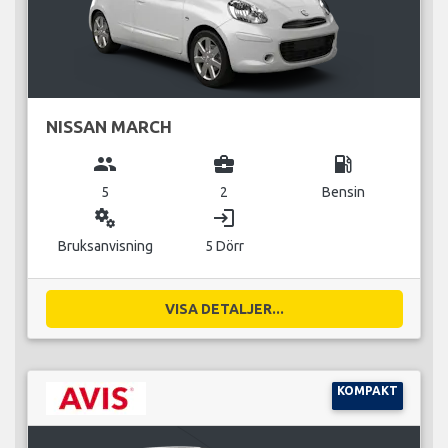
NISSAN MARCH
group
business_center
local_gas_station
5
2
Bensin
miscellaneous_services
login
Bruksanvisning
5 Dörr
VISA DETALJER...
KOMPAKT