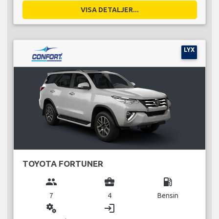
VISA DETALJER...
LYX
TOYOTA FORTUNER
group
business_center
local_gas_station
7
4
Bensin
miscellaneous_services
login