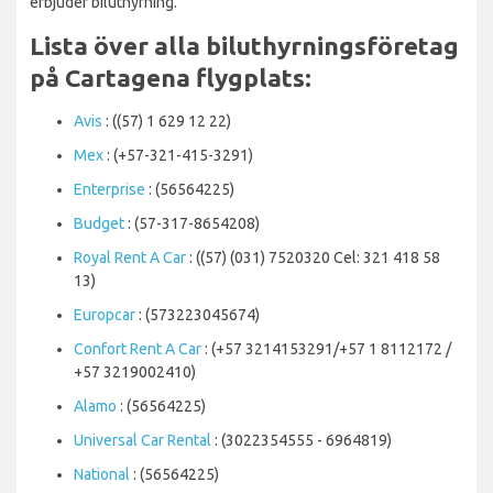
erbjuder biluthyrning.
Lista över alla biluthyrningsföretag
på Cartagena flygplats:
Avis
: ((57) 1 629 12 22)
Mex
: (+57-321-415-3291)
Enterprise
: (56564225)
Budget
: (57-317-8654208)
Royal Rent A Car
: ((57) (031) 7520320 Cel: 321 418 58
13)
Europcar
: (573223045674)
Confort Rent A Car
: (+57 3214153291/+57 1 8112172 /
+57 3219002410)
Alamo
: (56564225)
Universal Car Rental
: (3022354555 - 6964819)
National
: (56564225)