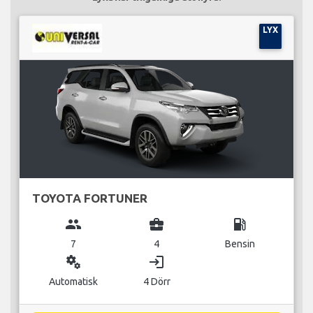
LYX
TOYOTA FORTUNER
group
business_center
local_gas_station
7
4
Bensin
miscellaneous_services
login
Automatisk
4 Dörr