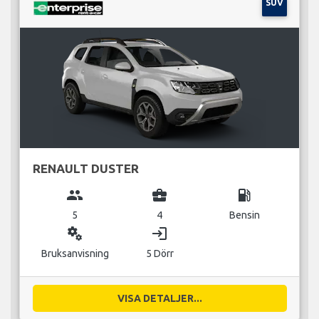
SUV
RENAULT DUSTER
group
business_center
local_gas_station
5
4
Bensin
miscellaneous_services
login
Bruksanvisning
5 Dörr
VISA DETALJER...