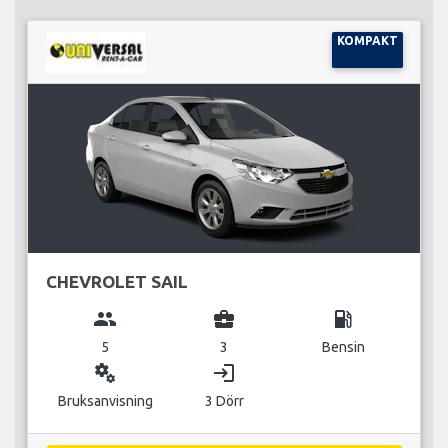
KOMPAKT
CHEVROLET SAIL
group
business_center
local_gas_station
5
3
Bensin
miscellaneous_services
login
Bruksanvisning
3 Dörr