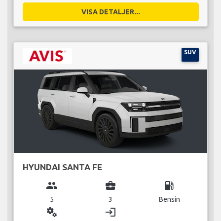
VISA DETALJER...
SUV
HYUNDAI SANTA FE
group
business_center
local_gas_station
5
3
Bensin
miscellaneous_services
login