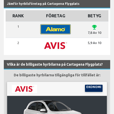
Jämför hyrbilsföretag på Cartagena Flygplats
RANK
FÖRETAG
BETYG
emoji_events
1
7,8 Av 10
2
5,9 Av 10
Vilka är de billigaste hyrbilarna på Cartagena Flygplats?
De billigaste hyrbilarna tillgängliga för tillfället är:
EKONOMI