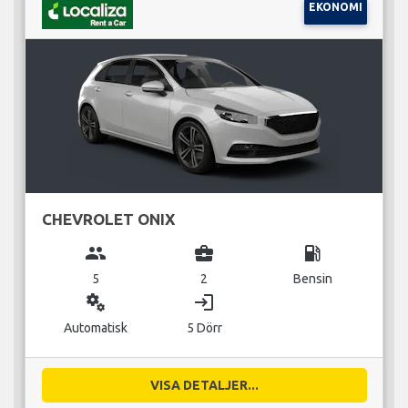
EKONOMI
CHEVROLET ONIX
group
business_center
local_gas_station
5
2
Bensin
miscellaneous_services
login
Automatisk
5 Dörr
VISA DETALJER...