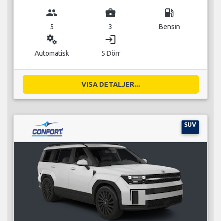
group
business_center
local_gas_station
5
3
Bensin
miscellaneous_services
login
Automatisk
5 Dörr
VISA DETALJER...
SUV