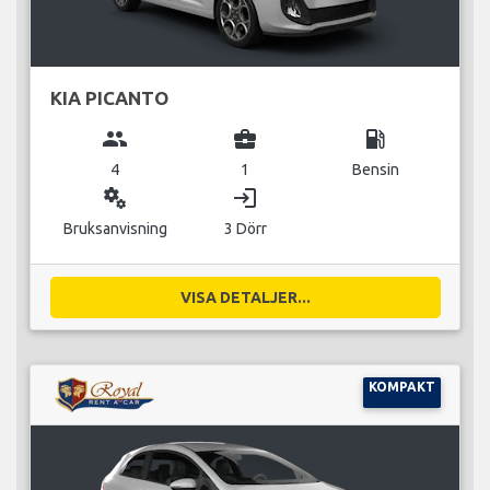
KIA PICANTO
group
business_center
local_gas_station
4
1
Bensin
miscellaneous_services
login
Bruksanvisning
3 Dörr
VISA DETALJER...
KOMPAKT