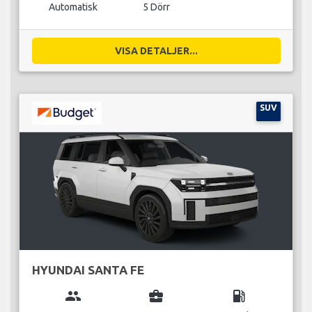
Automatisk
5 Dörr
VISA DETALJER...
SUV
HYUNDAI SANTA FE
group
business_center
local_gas_station