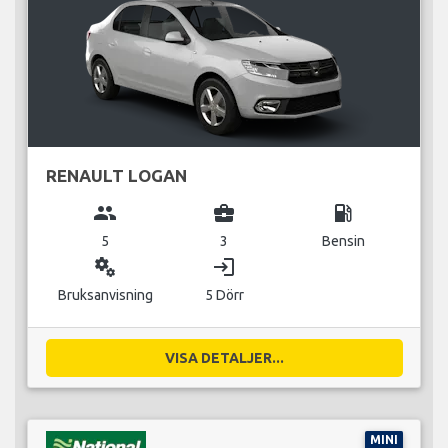
RENAULT LOGAN
group
business_center
local_gas_station
5
3
Bensin
miscellaneous_services
login
Bruksanvisning
5 Dörr
VISA DETALJER...
MINI