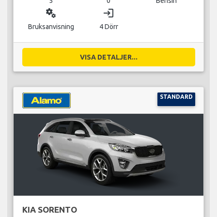
5
0
Bensin
miscellaneous_services
login
Bruksanvisning
4 Dörr
VISA DETALJER...
STANDARD
KIA SORENTO