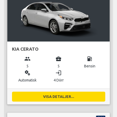
KIA CERATO
group
business_center
local_gas_station
5
5
Bensin
miscellaneous_services
login
Automatisk
4 Dörr
VISA DETALJER...