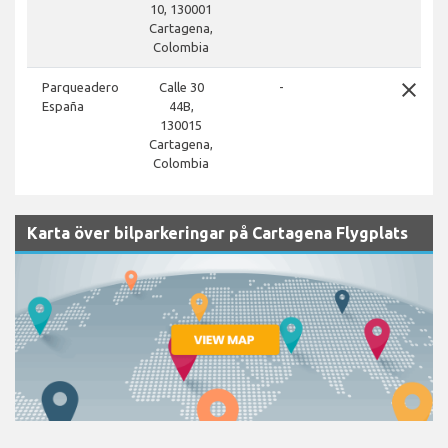
10, 130001
Cartagena,
Colombia
close
Parqueadero
Calle 30
-
España
44B,
130015
Cartagena,
Colombia
Karta över bilparkeringar på Cartagena Flygplats