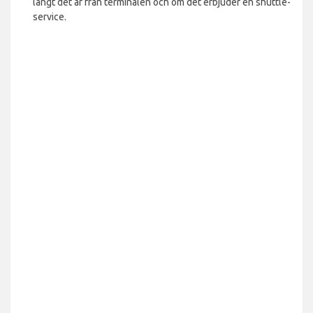
långt det är från terminalen och om det erbjuder en shuttle-
service.