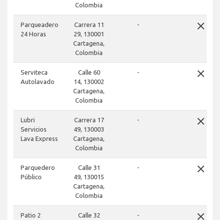
Colombia
close
Parqueadero
Carrera 11
-
24 Horas
29, 130001
Cartagena,
Colombia
close
Serviteca
Calle 60
-
Autolavado
14, 130002
Cartagena,
Colombia
close
Lubri
Carrera 17
-
Servicios
49, 130003
Lava Express
Cartagena,
Colombia
close
Parquedero
Calle 31
-
Público
49, 130015
Cartagena,
Colombia
close
Patio 2
Calle 32
-