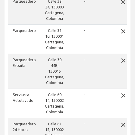
close
Parqueadero
Calle 32
-
24, 130003
Cartagena,
Colombia
close
Parqueadero
Calle 31
-
10, 130001
Cartagena,
Colombia
close
Parqueadero
Calle 30
-
España
44B,
130015
Cartagena,
Colombia
close
Serviteca
Calle 60
-
Autolavado
14, 130002
Cartagena,
Colombia
close
Parqueadero
Calle 61
-
24 Horas
15, 130002