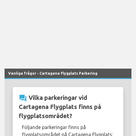
Vanliga frågor - Cartagena Flygplats Parkering
question_answer
Vilka parkeringar vid
Cartagena Flygplats finns på
flygplatsområdet?
Följande parkeringar finns på
flygplatsområdet på Cartagena Flygplats: