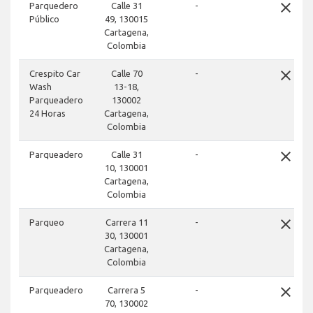
close
Parquedero
Calle 31
-
Público
49, 130015
Cartagena,
Colombia
close
Crespito Car
Calle 70
-
Wash
13-18,
Parqueadero
130002
24 Horas
Cartagena,
Colombia
close
Parqueadero
Calle 31
-
10, 130001
Cartagena,
Colombia
close
Parqueo
Carrera 11
-
30, 130001
Cartagena,
Colombia
close
Parqueadero
Carrera 5
-
70, 130002