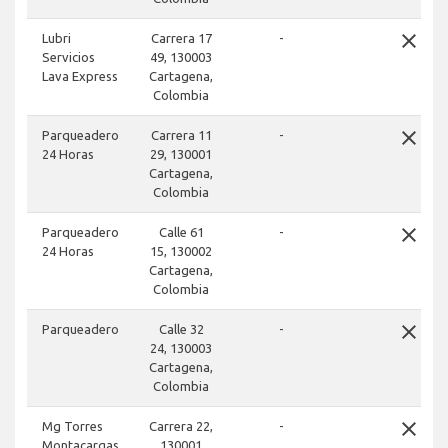
close
Lubri
Carrera 17
-
Servicios
49, 130003
Lava Express
Cartagena,
Colombia
close
Parqueadero
Carrera 11
-
24 Horas
29, 130001
Cartagena,
Colombia
close
Parqueadero
Calle 61
-
24 Horas
15, 130002
Cartagena,
Colombia
close
Parqueadero
Calle 32
-
24, 130003
Cartagena,
Colombia
close
Mg Torres
Carrera 22,
-
Montacargas
130001