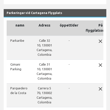
Parkeringar vid Cartagena Flygplats
namn
Adress
öppettider
På
flygplatsområ
close
Parkaribe
Calle 32
-
10, 130001
Cartagena,
Colombia
close
Gimani
Calle 31
-
Parking
10, 130001
Cartagena,
Colombia
close
Parquedero
Carrera 5
-
de la Costa
70, 130002
Cartagena,
Colombia