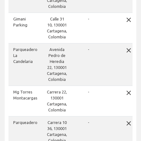
Cartagena,
Colombia
close
Gimani
Calle 31
-
Parking
10, 130001
Cartagena,
Colombia
close
Parqueadero
Avenida
-
La
Pedro de
Candelaria
Heredia
22, 130001
Cartagena,
Colombia
close
Mg Torres
Carrera 22,
-
Montacargas
130001
Cartagena,
Colombia
close
Parqueadero
Carrera 10
-
36, 130001
Cartagena,
Colombia