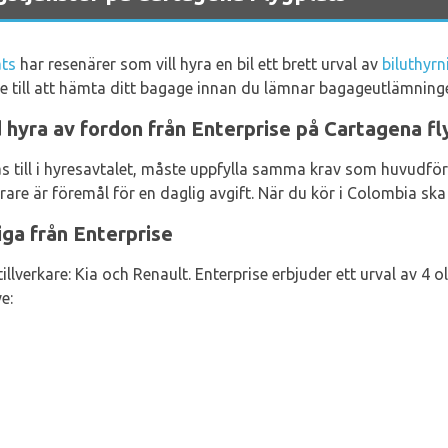
ats
har resenärer som vill hyra en bil ett brett urval av
biluthyr
. Se till att hämta ditt bagage innan du lämnar bagageutlämning
 hyra av fordon från Enterprise på Cartagena fl
gas till i hyresavtalet, måste uppfylla samma krav som huvudf
rare är föremål för en daglig avgift. När du kör i Colombia sk
iga från Enterprise
illverkare: Kia och Renault. Enterprise erbjuder ett urval av 4 
ve: