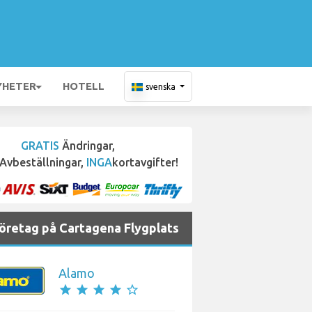
YHETER
HOTELL
svenska
GRATIS
Ändringar,
Avbeställningar,
INGA
kortavgifter!
företag på Cartagena Flygplats
Alamo
star
star
star
star
star_border