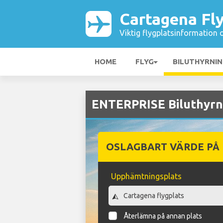
Cartagena Fl
Viktig flygplatsinformation 
HOME
FLYG
BILUTHYRNI
ENTERPRISE Biluthyrni
OSLAGBART VÄRDE PÅ
Upphämtningsplats
Återlämna på annan plats