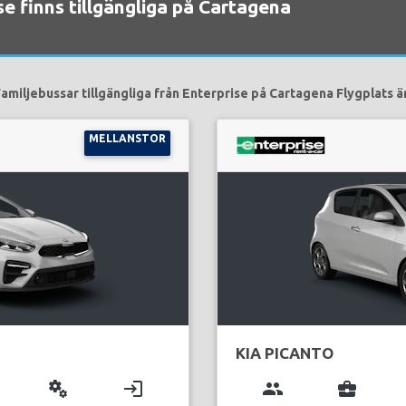
ise finns tillgängliga på Cartagena
amiljebussar tillgängliga från Enterprise på Cartagena Flygplats ä
MELLANSTOR
KIA PICANTO
miscellaneous_services
login
group
business_center