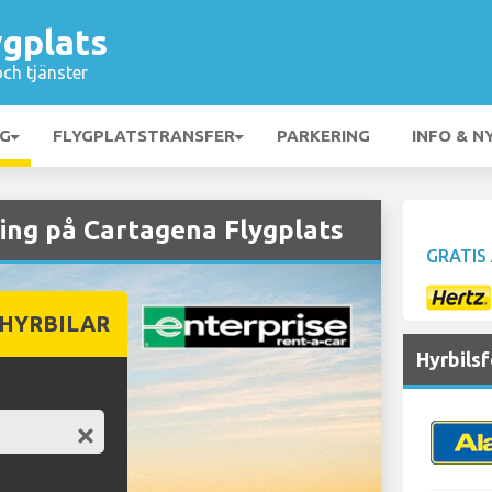
ygplats
och tjänster
NG
FLYGPLATSTRANSFER
PARKERING
INFO & N
ng på Cartagena Flygplats
GRATIS
 HYRBILAR
Hyrbils