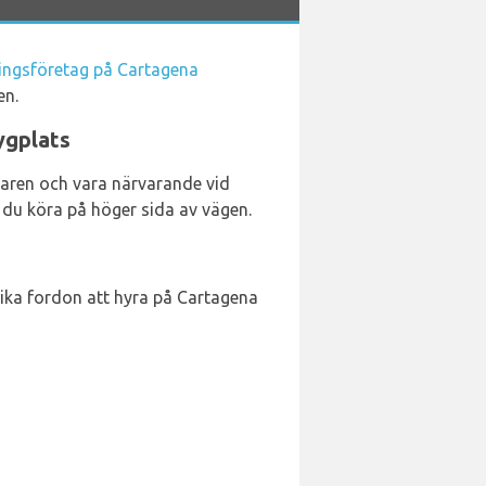
ningsföretag på Cartagena
en.
ygplats
öraren och vara närvarande vid
a du köra på höger sida av vägen.
olika fordon att hyra på Cartagena