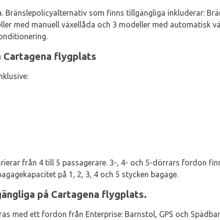
a. Bränslepolicyalternativ som finns tillgängliga inkluderar: 
er med manuell växellåda och 3 modeller med automatisk växel
onditionering.
å Cartagena flygplats
nklusive:
erar från 4 till 5 passagerare. 3-, 4- och 5-dörrars fordon fi
agagekapacitet på 1, 2, 3, 4 och 5 stycken bagage.
lgängliga på Cartagena flygplats.
hyras med ett fordon från Enterprise: Barnstol, GPS och Spädba