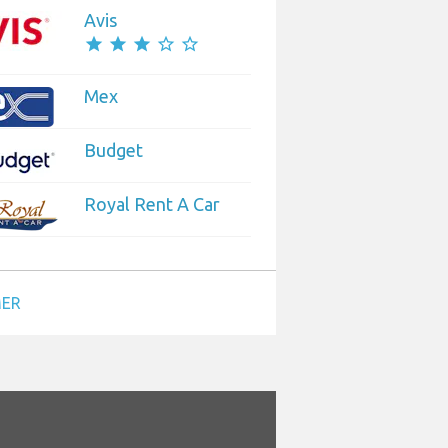
Avis
star
star
star
star_border
star_border
Mex
Budget
Royal Rent A Car
MER