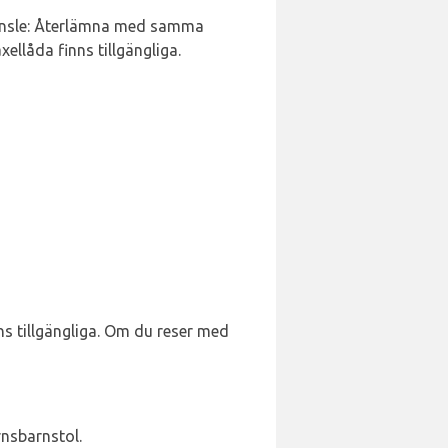
Bränsle: Återlämna med samma
låda finns tillgängliga.
nns tillgängliga. Om du reser med
rnsbarnstol.