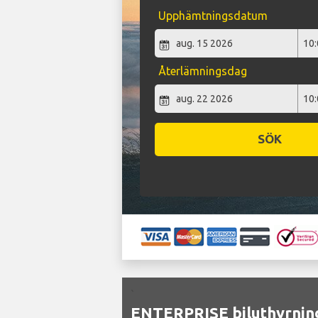
Upphämtningsdatum
Återlämningsdag
SÖK
`
ENTERPRISE biluthyrning